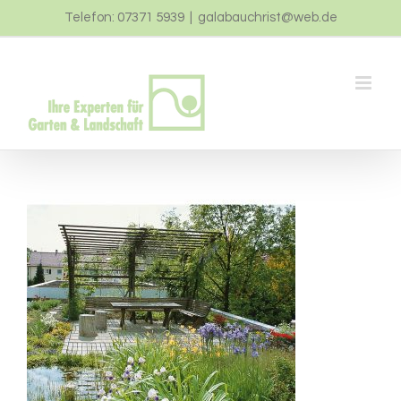
Zum
Telefon: 07371 5939
|
galabauchrist@web.de
Inhalt
springen