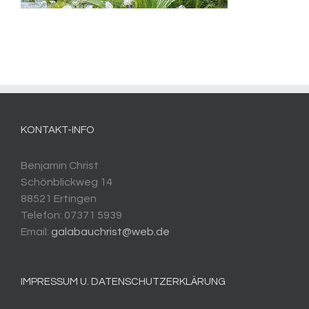
KONTAKT-INFO
Benjamin Christ
Schönblickweg 14
88521 Ertingen
Telefon: 07371 5939
Email:
galabauchrist@web.de
IMPRESSUM U. DATENSCHUTZERKLÄRUNG