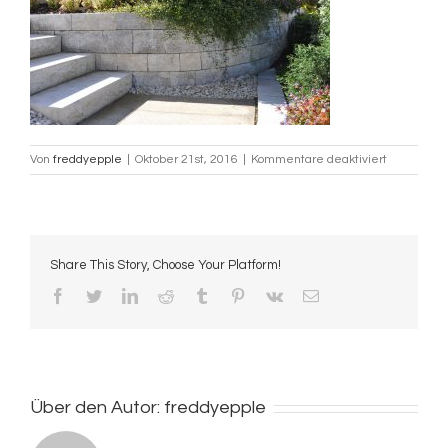
für
Von
freddyepple
|
Oktober 21st, 2016
|
Kommentare deaktiviert
gartenges
Share This Story, Choose Your Platform!
Facebook
Twitter
LinkedIn
Reddit
Tumblr
Pinterest
Vk
E-
Mail
Über den Autor:
freddyepple