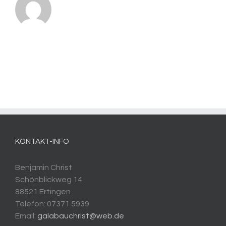
KONTAKT-INFO
Benjamin Christ
Schönblickweg 14
88521 Ertingen
Telefon: 07371 5939
Email:
galabauchrist@web.de