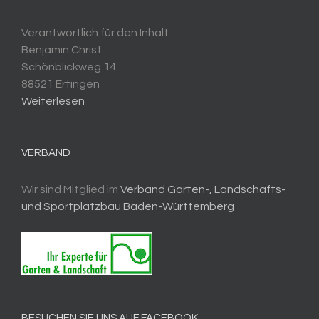
Verantwortlich für den Inhalt:
Benjamin Christ
Schönblickweg 14
88521 Ertingen
Weiterlesen
VERBAND
Wir sind Mitglied im
Verband Garten-, Landschafts-
und Sportplatzbau Baden-Württemberg
BESUCHEN SIE UNS AUF FACEBOOK