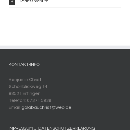
Pflanzenschutz
KONTAKT-INFO
Benjamin Christ
Schönblickweg 14
88521 Ertingen
Telefon: 07371 5939
Email:
galabauchrist@web.de
IMPRESSUM U. DATENSCHUTZERKLÄRUNG