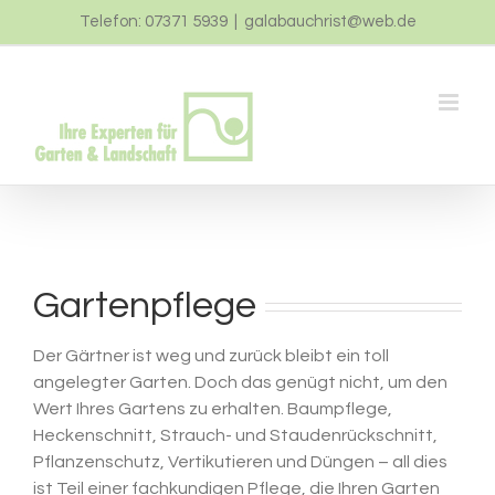
Zum
Telefon: 07371 5939
|
galabauchrist@web.de
Inhalt
springen
Gartenpflege
Der Gärtner ist weg und zurück bleibt ein toll
angelegter Garten. Doch das genügt nicht, um den
Wert Ihres Gartens zu erhalten. Baumpflege,
Heckenschnitt, Strauch- und Staudenrückschnitt,
Pflanzenschutz, Vertikutieren und Düngen – all dies
ist Teil einer fachkundigen Pflege, die Ihren Garten