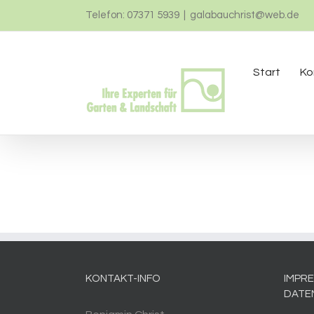
Zum
Telefon: 07371 5939
|
galabauchrist@web.de
Inhalt
springen
Start
Ko
KONTAKT-INFO
IMPRE
DATE