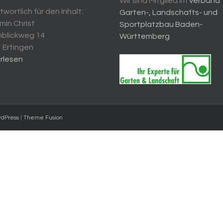
Wir sind Mitglied im
Verband
wortlich für den Inhalt:
Garten-, Landschafts- und
min Christ
Sportplatzbau Baden-
blickweg 14
Württemberg
 Ertingen
rlesen
dPress
|
Theme Fusion