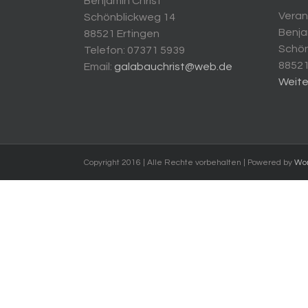
Benjamin Christ
Verant
Schönblickweg 14
Benja
88521 Ertingen
Schön
Telefon: 07371 5939
88521
Email:
galabauchrist@web.de
Weite
Copyright 2016 | Alle Rechte vorbehalten | Powered by
Wor