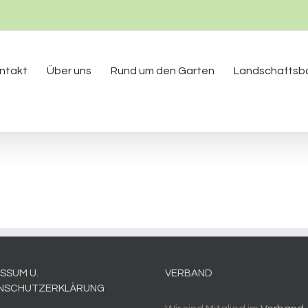
ntakt
Über uns
Rund um den Garten
Landschaftsb
SSUM U.
VERBAND
NSCHUTZERKLÄRUNG