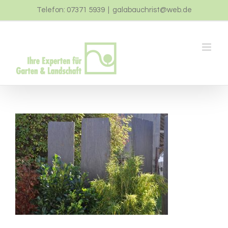
Zum
Telefon: 07371 5939
|
galabauchrist@web.de
Inhalt
springen