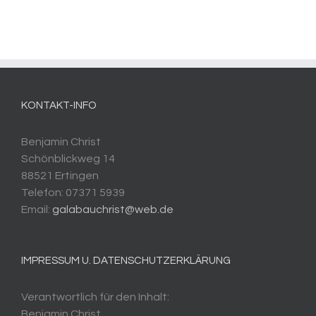
KONTAKT-INFO
Benjamin Christ
Schönblickweg 14
88521 Ertingen
Telefon: 07371 5939
Email:
galabauchrist@web.de
IMPRESSUM U. DATENSCHUTZERKLÄRUNG
Verantwortlich für den Inhalt:
Benjamin Christ