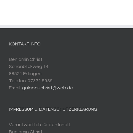
KONTAKT-INFO
Benjamin Christ
Schönblickweg 14
88521 Ertingen
Telefon: 07371 5939
Email:
galabauchrist@web.de
IMPRESSUM U. DATENSCHUTZERKLÄRUNG
Verantwortlich für den Inhalt:
Benjamin Christ