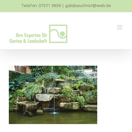
Zum
Telefon: 07371 5939
|
galabauchrist@web.de
Inhalt
springen