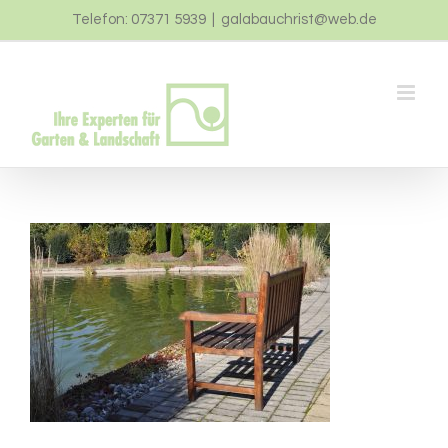
Zum
Telefon: 07371 5939
|
galabauchrist@web.de
Inhalt
springen